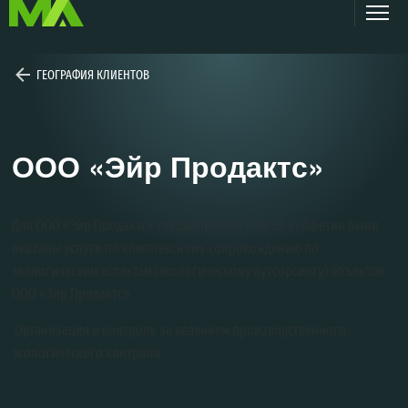
ГЕОГРАФИЯ КЛИЕНТОВ
ООО «Эйр Продактс»
Для ООО «Эйр Продактс» специалистами «Эм Эй-Сейфети» были
оказаны услуги по комплексному сопровождению по
экологическим аспектам (экологическому аутсорсингу) объектов
ООО «Эйр Продактс».
Организация и контроль за ведением производственного
экологического контроля.