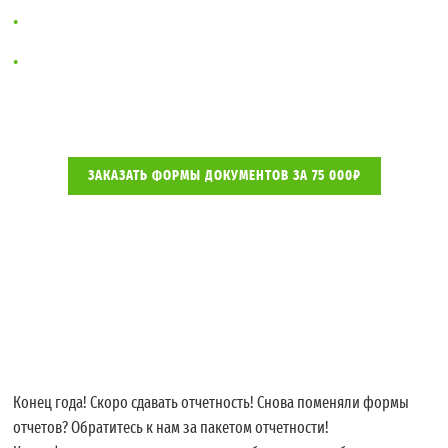
Расчет платы за НВОС и подача декларации
Отчет по ПЭК
ЗАКАЗАТЬ ФОРМЫ ДОКУМЕНТОВ ЗА 75 000₽
Необходимость сдачи отчетности регламентирована Федеральным
законом № 7-ФЗ
«Об охране окружающей среды» от 10.01.2002г.
Конец года! Скоро сдавать отчетность! Снова поменяли формы
отчетов? Обратитесь к нам за пакетом отчетности!