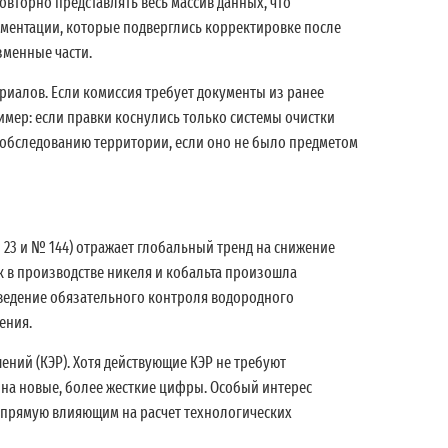
вторно представлять весь массив данных, что
ументации, которые подверглись корректировке после
зменные части.
иалов. Если комиссия требует документы из ранее
имер: если правки коснулись только системы очистки
у обследованию территории, если оно не было предметом
23 и № 144) отражает глобальный тренд на снижение
к в производстве никеля и кобальта произошла
введение обязательного контроля водородного
ения.
ний (КЭР). Хотя действующие КЭР не требуют
 на новые, более жесткие цифры. Особый интерес
апрямую влияющим на расчет технологических