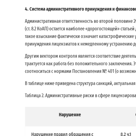
4. Система административного принуждения и финансов
Административная ответственность во второй половине 
(ст. 8.2 КоАП) остается наиболее «дорогостоящей» стать
такое взыскание фактически означает катастрофические 
принуждения лицензиатов к немедленному устранению д
Другим вектором контроля является соответствие деяте
трактуется как работа без положительного заключения. 
соотноситься с нормами Постановления № 401 (о возможно
В таблице ниже приведена структура санкций, актуальна
Таблица 2. Административные риски в сфере лицензировани
Нарушение
Нарушение правил обращения с
8.2 ч.1