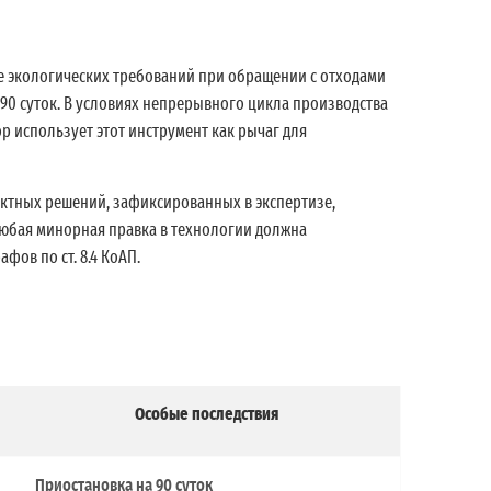
е экологических требований при обращении с отходами
а 90 суток. В условиях непрерывного цикла производства
 использует этот инструмент как рычаг для
ектных решений, зафиксированных в экспертизе,
любая минорная правка в технологии должна
фов по ст. 8.4 КоАП.
Особые последствия
Приостановка на 90 суток