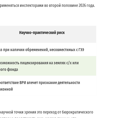
именяться инспекторами во второй половине 2026 года.
Научно-практический риск
аз при наличии обременений, несовместимых с ГЭЭ
озможность лицензирования на землях с/х или
ного фонда
оответствие ВРИ влечет признание деятельности
аконной
аучной точки зрения это переход от бюрократического