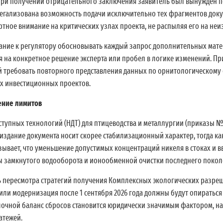
при получении отрицательного заключения заявитель был вынужден по
 легализована возможность подачи исключительно тех фрагментов док
тное внимание на критических узлах проекта, не распыляя его на неи
ние к регулятору обосновывать каждый запрос дополнительных матер
я на конкретное решение эксперта или пробел в логике изменений. Пр
ний требовать повторного представления данных по орнитологическом
ых инвестиционных проектов.
ение лимитов
упных технологий (НДТ) для птицеводства и металлургии (приказы № 
издание документа носит скорее стабилизационный характер, тогда ка
зывает, что уменьшение допустимых концентраций никеля в стоках и 
мы замкнутого водооборота и ионообменной очистки последнего покол
 пересмотра стратегий получения Комплексных экологических разреше
ли модернизация после 1 сентября 2026 года должны будут опираться
елочной баланс сбросов становится юридически значимым фактором, н
атежей.