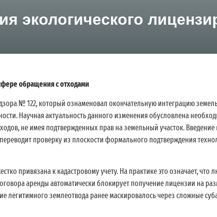
я экологического лицензи
 сфере обращения с отходами
днадзора № 122, который ознаменовал окончательную интеграцию земе
сности. Научная актуальность данного изменения обусловлена необхо
ходов, не имея подтвержденных прав на земельный участок. Введение
 переводит проверку из плоскости формального подтверждения техно
тко привязана к кадастровому учету. На практике это означает, что л
оговора аренды автоматически блокирует получение лицензии на раз
вие легитимного землеотвода ранее маскировалось через сложные суб