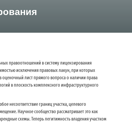
рования
льных правоотношений в систему лицензирования
димостью исключения правовых лакун, при которых
 в оценочный лист прямого вопроса о наличии права
логий в плоскость комплексного инфраструктурного
юбое несоответствие границ участка, целевого
мещение. Научное сообщество рассматривает это как
арендные схемы. Теперь легитимность владения участком