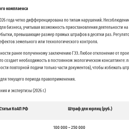
ого комплаенса
2026 года четко дифференцирована по типам нарушений. Несоблюдени
ей для бизнеса, учитывая возможность приостановления деятельности н
убытки, превышающие размер прямых штрафов в десятки раз. Регулятор
ефектов земельного или технологического контроля.
льности ранее полученному заключению ГЭЭ. Любое отклонение от про
Это создает необходимость в постоянном экологическом консалтинге: 
сти повторной подачи только части документов), чтобы избежать штра
я для текущего периода правоприменения.
я и экспертизы (2026 г.)
Статья КоАП РФ
Штраф для юрлиц (руб.)
100 000 – 250 000