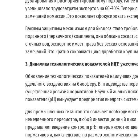
дублирования к риск-ориентированному подходу. Ранее 
увеличивало трудозатраты экспертов на 60–70%. Теперь
замечаний комиссии. Это позволяет сфокусировать экспер
Важным защитным механизмом для бизнеса стало требова
поданного (первичного) комплекта, она обязана сослатьс
сточных вод, эксперт не имеет права без веских основа
замечаний. Это кратно сокращает цикл доработки крупн
3. Динамика технологических показателей НДТ: ужесточ
Обновление технологических показателей наилучших дост
удельного воздействия на биосферу. В птицеводстве пере
существенная ревизия нормативов. Научный анализ пока
показателя (pH) вынуждает предприятия внедрять систе
Для промышленных гигантов это означает необходимость
немедленного пересмотра, любой инвестиционный цикл и
представляет введение контроля pH: теперь кислотно-щ
нормативов и, как следствие, на размер экологических пл