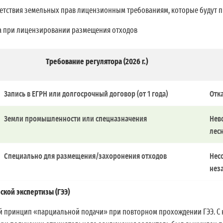
тствия земельных прав лицензионным требованиям, которые будут пр
са при лицензировании размещения отходов
Требование регулятора (2026 г.)
Запись в ЕГРН или долгосрочный договор (от 1 года)
Отк
Земли промышленности или спецназначения
Нев
лес
Специально для размещения/захоронения отходов
Нес
нез
ской экспертизы (ГЭЭ)
 принцип «парциальной подачи» при повторном прохождении ГЭЭ. С н